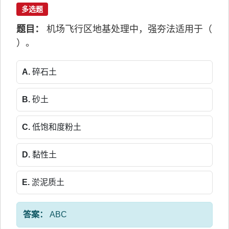
多选题
题目：
机场飞行区地基处理中，强夯法适用于（
）。
A.
碎石土
B.
砂土
C.
低饱和度粉土
D.
黏性土
E.
淤泥质土
答案：
ABC